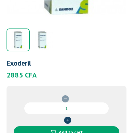
Exoderil
2885
CFA
Exoderil
quantity
Add to cart