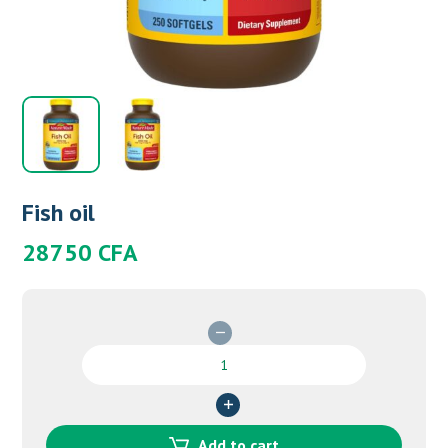
Fish oil
28750
CFA
Fish
oil
quantity
Add to cart