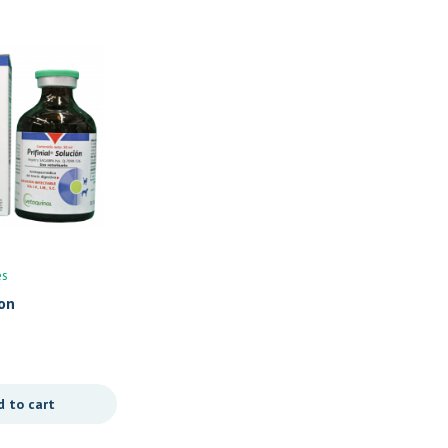
es
Produits Vétérinaires
ion
Levalap
4285
CFA
d to cart
Add to cart